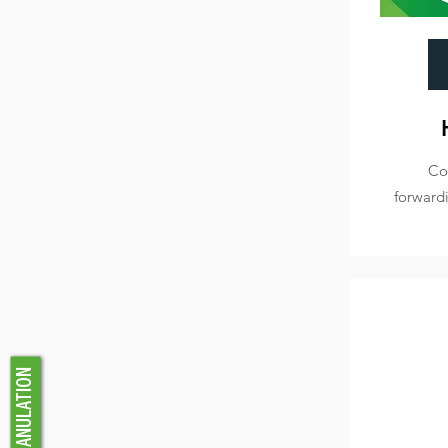
Co
forwardi