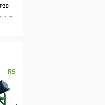
EP30
e-grained