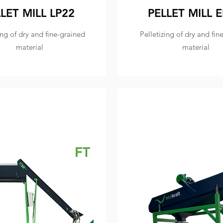
LET MILL LP22
PELLET MILL 
ing of dry and fine-grained
Pelletizing of dry and fin
material
material