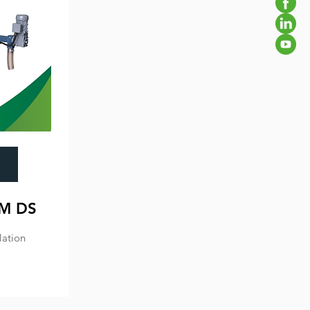
M DS
lation