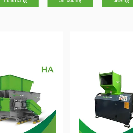
Pelletizing
Shredding
Sieving