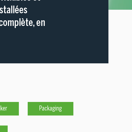
stallées
 complète, en
nker
Packaging