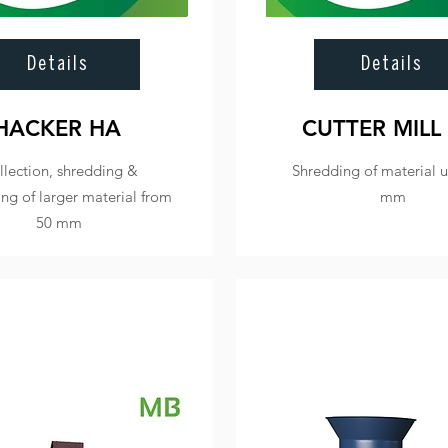
Details
Details
HACKER HA
CUTTER MILL
llection, shredding &
Shredding of material u
ng of larger material from
mm
50 mm