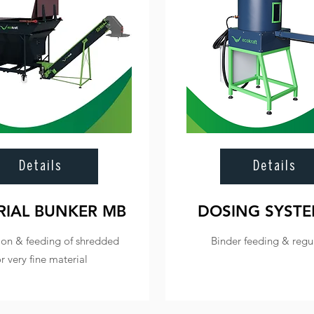
Details
Details
RIAL BUNKER MB
DOSING SYSTE
ion & feeding of shredded
Binder feeding & regu
r very fine material