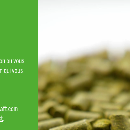
 peuvent même être utilisés ensuite pour le propre chauffage de l'entrepr
N
ion ou vous
on qui vous
aft.com
ct
.