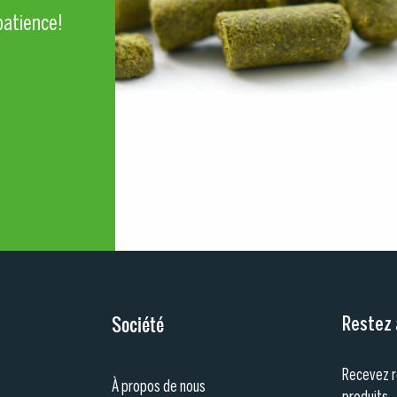
patie
nce!
Société
Restez 
Recevez r
À propos de nous