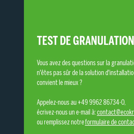
l'environnement.
énergétiques de haute qualité. Ceux-ci
TEST DE GRANULATIO
Vous avez d
es questions sur la granulat
n'êtes pas sûr de la solution d'installati
convient le mieux ?
Appelez-nous au +49 9962 86734-0,
écrivez-nous un e-mail à:
contact@ecokr
ou remplissez notre
formulaire d
e conta