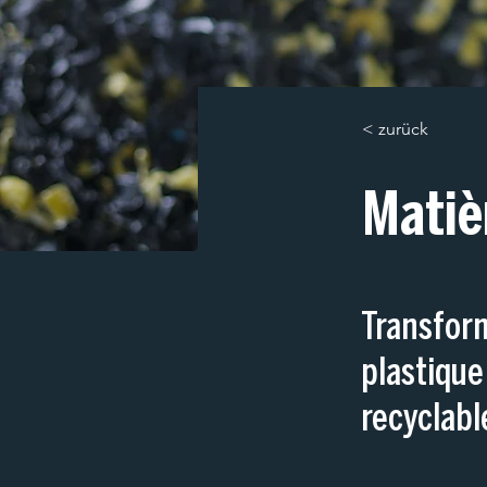
< zurück
Matiè
Transform
plastique
recyclabl