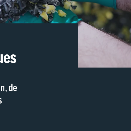
ues
n, de
s