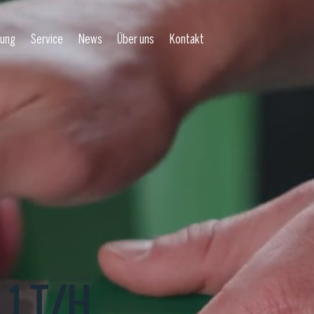
rung
Service
News
Über uns
Kontakt
1 T/H