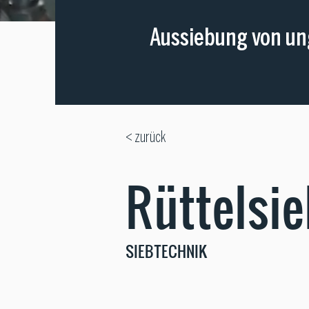
Aussiebung von un
< zurück
Rüttelsi
SIEBTECHNIK