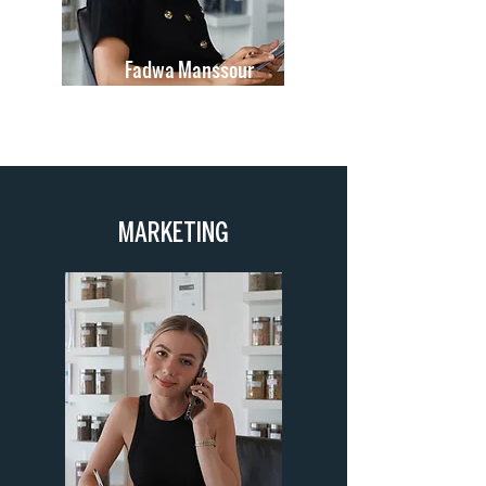
Fadwa Manssour
International Sales Manager
MARKETING