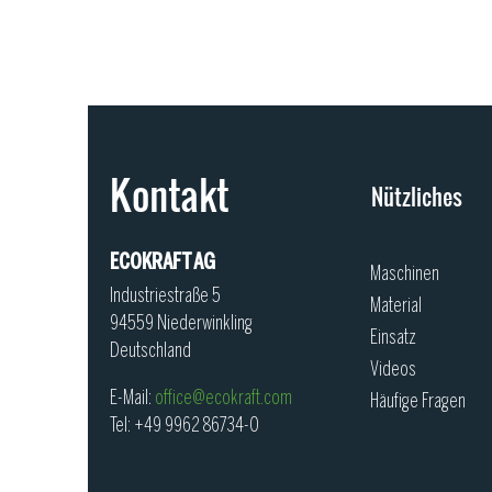
Kontakt
Nützliches
ECOKRAFT AG
Maschinen
Industriestraße 5
Material
94559 Niederwinkling
Einsatz
Deutschland
Videos
E-Mail:
office@ecokraft.com
Häufige Fragen
Tel: +49 9962 86734-0