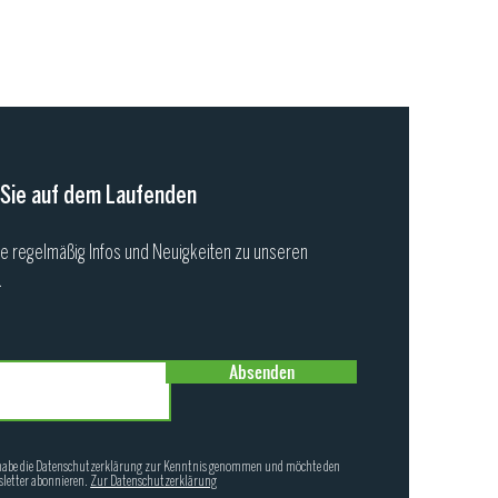
 Sie auf dem Laufenden
ie regelmäßig Infos und Neuigkeiten zu unseren
.
Absenden
habe die Datenschutzerklärung zur Kenntnis genommen und möchte den
letter abonnieren.
Zur Datenschutzerklärung