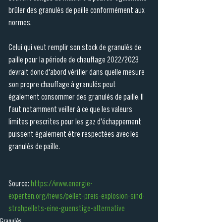
brûler des granulés de paille conformément aux 
normes.
Celui qui veut remplir son stock de granulés de 
paille pour la période de chauffage 2022/2023 
devrait donc d'abord vérifier dans quelle mesure 
son propre chauffage à granulés peut 
également consommer des granulés de paille. Il 
faut notamment veiller à ce que les valeurs 
limites prescrites pour les gaz d'échappement 
puissent également être respectées avec les 
granulés de paille.
Source: 
https://www.energie-
experten.org/news/pellet-preis-explosion-sind-
strohpellets-eine-guenstige-alternative
Granulés