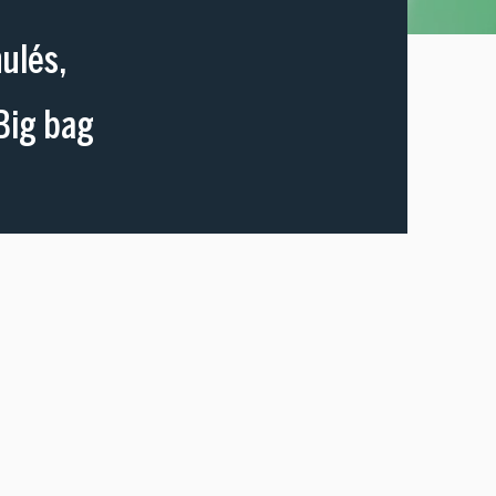
nulés
,
Big bag