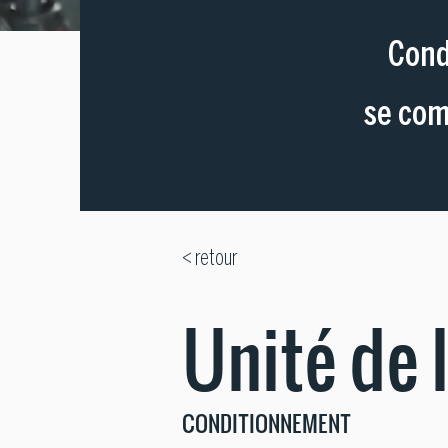
Cond
s
e com
< retour
Unité de 
CONDITIONNEMENT